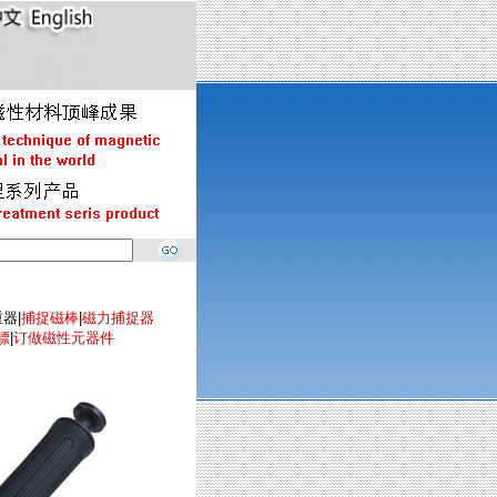
器|
捕捉磁棒
|
磁力捕捉器
镖
|
订做磁性元器件