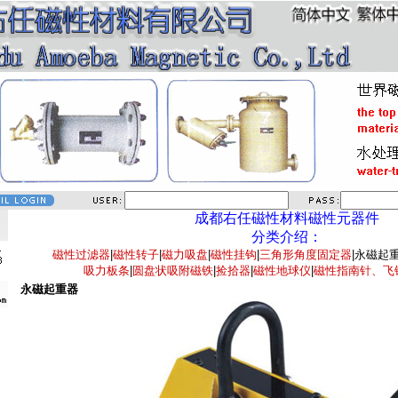
成都右任磁性材料磁性元器件
分类介绍：
磁性过滤器
|
磁性转子
|
磁力吸盘
|
磁性挂钩
|
三角形角度固定器
|永磁起重
吸力板条
|
圆盘状吸附磁铁
|
捡拾器
|
磁性地球仪
|
磁性指南针、飞
永磁起重器