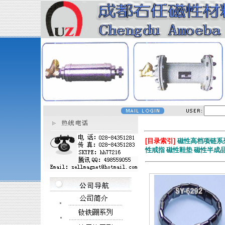
[目录索引]
磁性高档项链系
性戒指
磁性鞋垫
磁性半成